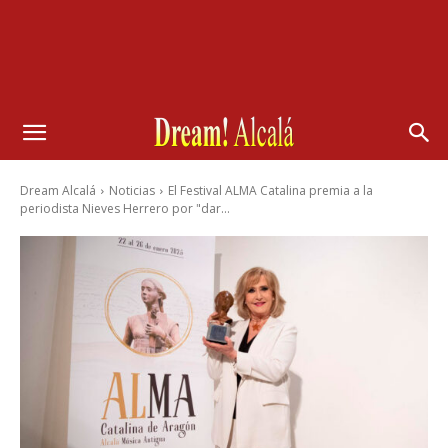
Dream Alcalá
Noticias
El Festival ALMA Catalina premia a la
periodista Nieves Herrero por "dar...