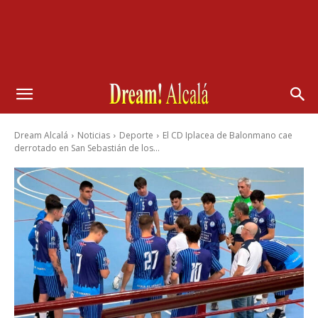
Dream Alcalá
Noticias
Deporte
El CD Iplacea de Balonmano cae
derrotado en San Sebastián de los...