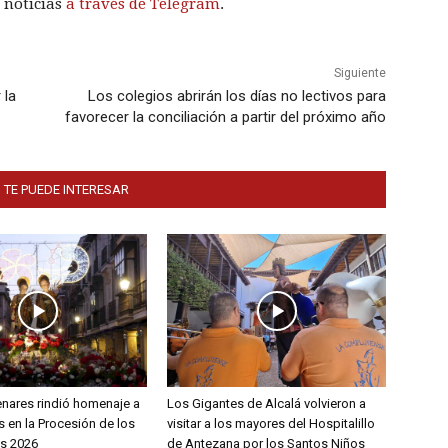
 noticias
a través de Telegram
.
Siguiente
 la
Los colegios abrirán los días no lectivos para
favorecer la conciliación a partir del próximo año
 TE PUEDE INTERESAR
enares rindió homenaje a
Los Gigantes de Alcalá volvieron a
 en la Procesión de los
visitar a los mayores del Hospitalillo
s 2026
de Antezana por los Santos Niños