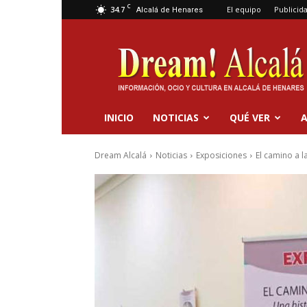
C
34.7
El equipo
Publicid
Alcalá de Henares
Dream
Alcalá
INICIO
NOTICIAS
QUÉ VER
A
Dream Alcalá
Noticias
Exposiciones
El camino a l