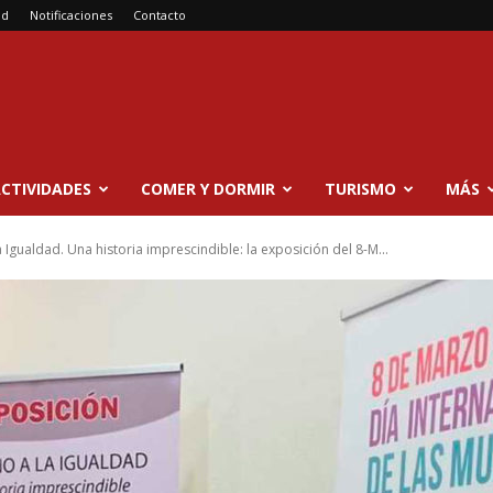
ad
Notificaciones
Contacto
CTIVIDADES
COMER Y DORMIR
TURISMO
MÁS
a Igualdad. Una historia imprescindible: la exposición del 8-M...