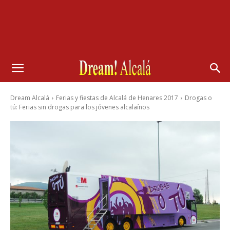
Dream Alcalá
Ferias y fiestas de Alcalá de Henares 2017
Drogas o
tú: Ferias sin drogas para los jóvenes alcalaínos