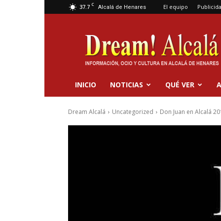
C
37.7
El equipo
Publicid
Alcalá de Henares
Dream
Alcalá
INICIO
NOTICIAS
QUÉ VER
A
Dream Alcalá
Uncategorized
Don Juan en Alcalá 2