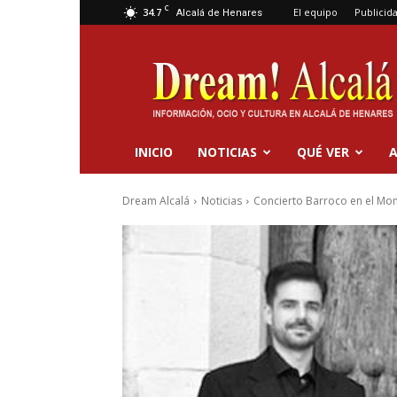
C
34.7
El equipo
Publicid
Alcalá de Henares
Dream
Alcalá
INICIO
NOTICIAS
QUÉ VER
A
Dream Alcalá
Noticias
Concierto Barroco en el Mo