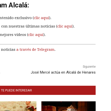
am Alcalá:
ntenido exclusivo (
clic aquí
).
 con nuestras últimas noticias (
clic aquí
).
mejores vídeos (
clic aquí
).
 noticias
a través de Telegram
.
Siguiente
á
José Mercé actúa en Alcalá de Henares
 TE PUEDE INTERESAR