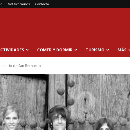
ad
Notificaciones
Contacto
CTIVIDADES
COMER Y DORMIR
TURISMO
MÁS
nasterio de San Bernardo