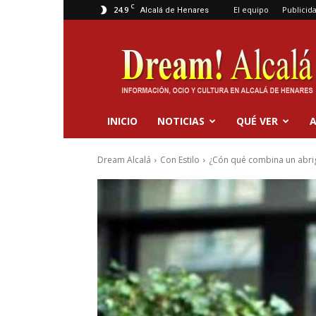
C
24.9
El equipo
Publicid
Alcalá de Henares
Dream
Alcalá
INICIO
NOTICIAS
QUÉ VER
A
Dream Alcalá
Con Estilo
¿Cón qué combina un abri