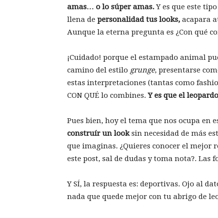
amas… o lo súper amas.
Y es que este tip
llena de
personalidad tus looks,
acapara at
Aunque la eterna pregunta es ¿Con qué c
¡Cuidado! porque el estampado animal pued
camino del estilo
grunge
, presentarse com
estas interpretaciones (tantas como fashi
CON QUÉ lo combines.
Y es que el leopard
Pues bien, hoy el tema que nos ocupa en e
construír un look
sin necesidad de más est
que imaginas. ¿Quieres conocer el mejor 
este post, sal de dudas y toma nota?. Las fo
Y SÍ, la respuesta es: deportivas. Ojo al 
nada que quede mejor con tu abrigo de leo