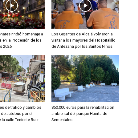
enares rindió homenaje a
Los Gigantes de Alcalá volvieron a
 en la Procesión de los
visitar a los mayores del Hospitalillo
s 2026
de Antezana por los Santos Niños
es de tráfico y cambios
850.000 euros para la rehabilitación
s de autobús por el
ambiental del parque Huerta de
 la calle Teniente Ruiz
Sementales