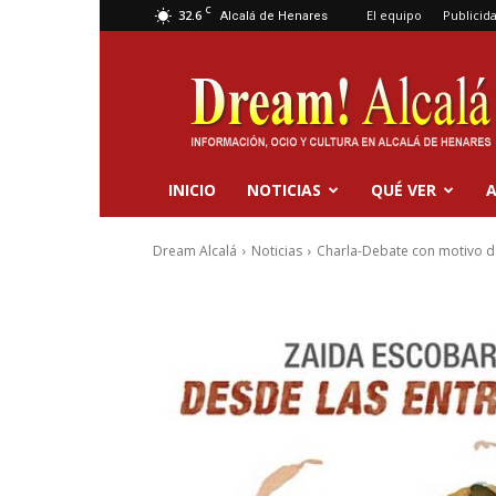
C
32.6
El equipo
Publicid
Alcalá de Henares
Dream
Alcalá
INICIO
NOTICIAS
QUÉ VER
A
Dream Alcalá
Noticias
Charla-Debate con motivo de