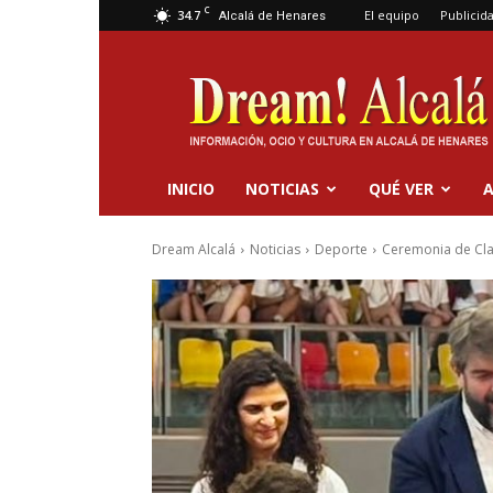
C
34.7
El equipo
Publicid
Alcalá de Henares
Dream
Alcalá
INICIO
NOTICIAS
QUÉ VER
A
Dream Alcalá
Noticias
Deporte
Ceremonia de Cla