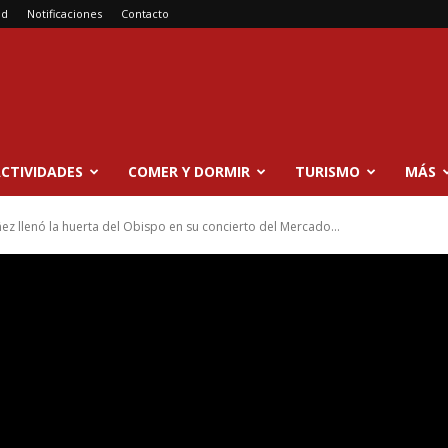
ad
Notificaciones
Contacto
CTIVIDADES
COMER Y DORMIR
TURISMO
MÁS
ez llenó la huerta del Obispo en su concierto del Mercado...