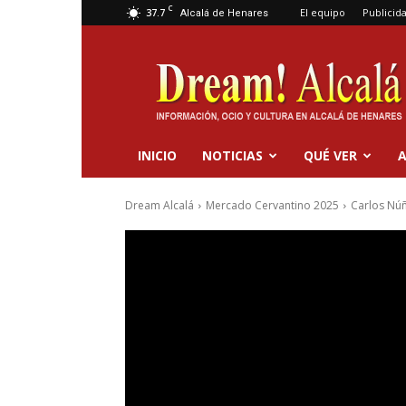
C
37.7
El equipo
Publicid
Alcalá de Henares
Dream
Alcalá
INICIO
NOTICIAS
QUÉ VER
A
Dream Alcalá
Mercado Cervantino 2025
Carlos Núñ