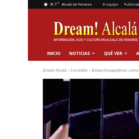
C
31.7
El equipo
Publicid
Alcalá de Henares
Dream
Alcalá
INICIO
NOTICIAS
QUÉ VER
A
Dream Alcalá
Con Estilo
Botas mosqueteras: cómo