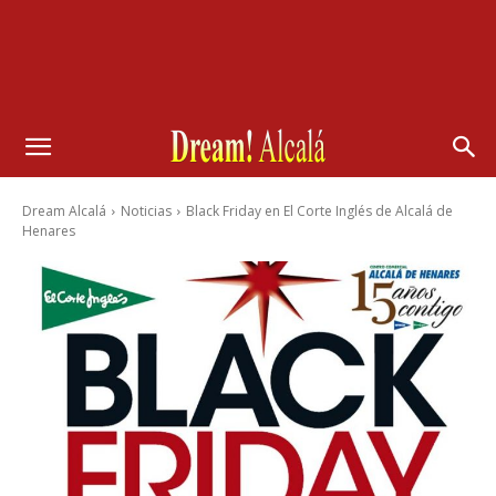
Dream Alcalá
Noticias
Black Friday en El Corte Inglés de Alcalá de
Henares