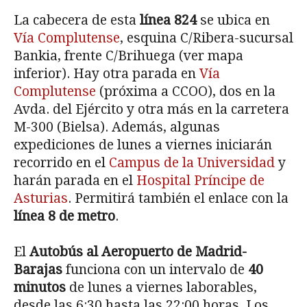
La cabecera de esta
línea 824
se ubica en
Vía Complutense
, esquina C/Ribera-sucursal
Bankia, frente C/Brihuega (ver mapa
inferior). Hay otra parada en
Vía
Complutense
(próxima a CCOO), dos en la
Avda. del Ejército y otra más en la carretera
M-300 (Bielsa). Además, algunas
expediciones de lunes a viernes iniciarán
recorrido en el
Campus de la Universidad
y
harán parada en el
Hospital Príncipe de
Asturias
. Permitirá también el enlace con la
línea 8 de metro
.
El
Autobús al Aeropuerto de Madrid-
Barajas
funciona con un intervalo de
40
minutos
de lunes a viernes laborables,
desde las 6:30 hasta las 22:00 horas. Los