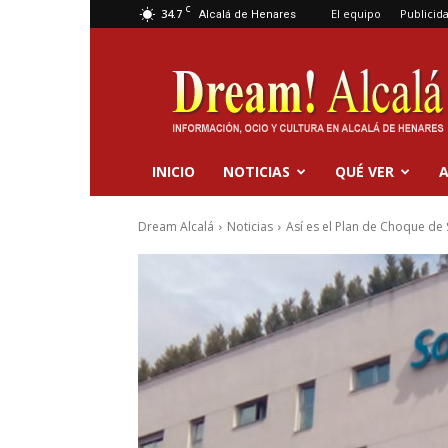
C
34.7
El equipo
Publicid
Alcalá de Henares
Dream
Alcalá
INICIO
NOTICIAS
QUÉ VER
A
Dream Alcalá
Noticias
Así es el Plan de Choque de 