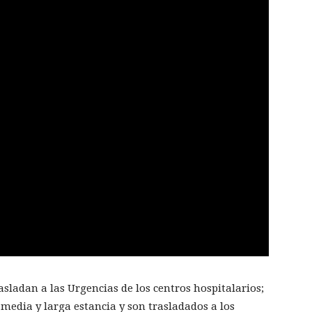
asladan a las Urgencias de los centros hospitalarios;
 media y larga estancia y son trasladados a los