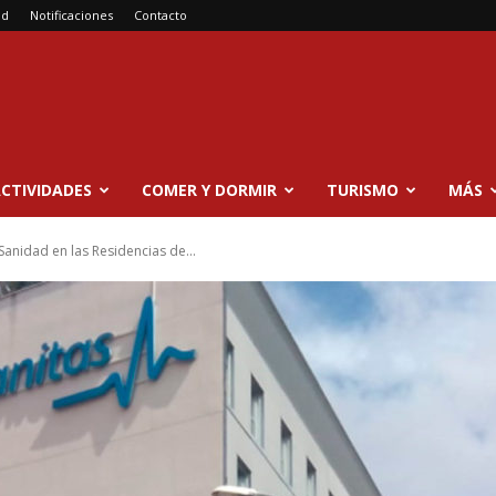
ad
Notificaciones
Contacto
CTIVIDADES
COMER Y DORMIR
TURISMO
MÁS
Sanidad en las Residencias de...