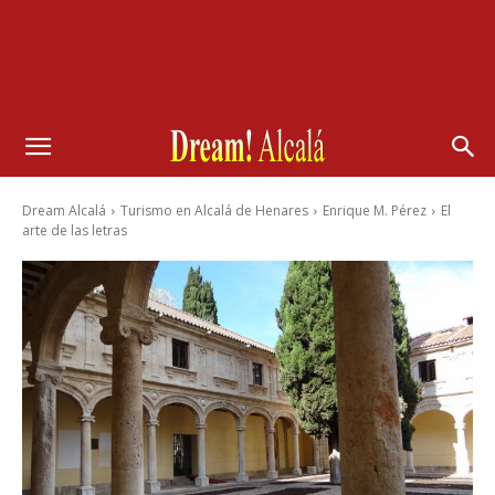
Dream Alcalá
Turismo en Alcalá de Henares
Enrique M. Pérez
El
arte de las letras