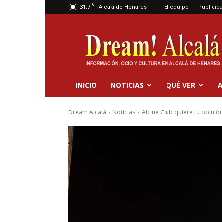
C
31.7
El equipo
Publicid
Alcalá de Henares
Dream
Alcalá
INICIO
NOTICIAS
QUÉ VER
A
Dream Alcalá
Noticias
Alcine Club quiere tu opini