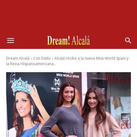
Dream Alcalá
Con Estilo
Alcalá recibe a la nueva Miss World Spain y
la Reina Hispanoamericana...