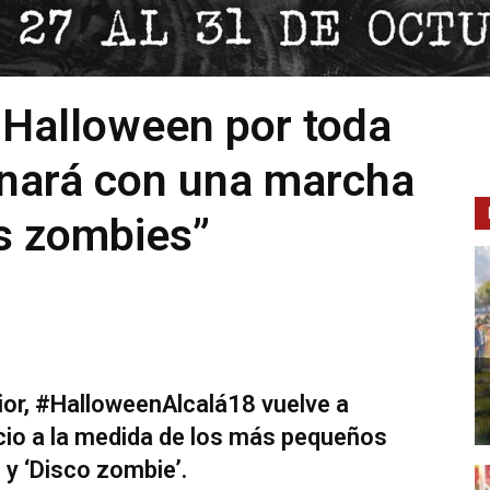
 Halloween por toda
inará con una marcha
s zombies”
rior, #HalloweenAlcalá18 vuelve a
acio a la medida de los más pequeños
 y ‘Disco zombie’.