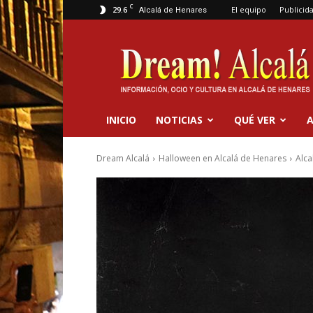
C
29.6
El equipo
Publicid
Alcalá de Henares
Dream
Alcalá
INICIO
NOTICIAS
QUÉ VER
A
Dream Alcalá
Halloween en Alcalá de Henares
Alca