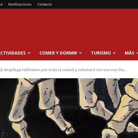
ad
Notificaciones
Contacto
CTIVIDADES
COMER Y DORMIR
TURISMO
MÁS
lá despliega Halloween por toda la ciudad y culminará con una marcha...