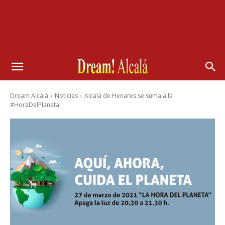
Dream Alcalá
Noticias
Alcalá de Henares se suma a la
#HoraDelPlaneta