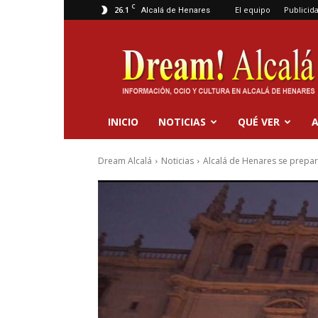
C
26.1
El equipo
Publicid
Alcalá de Henares
Dream
Alcalá
INICIO
NOTICIAS
QUÉ VER
A
Dream Alcalá
Noticias
Alcalá de Henares se prepara