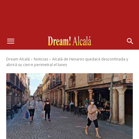
Dream Alcalá
Noticias
Alcalá de Henares quedará desconfinada y
abrirá su cierre perimetral el lunes