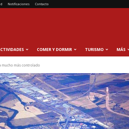
ad
Notificaciones
Contacto
CTIVIDADES
COMER Y DORMIR
TURISMO
MÁS
ora mucho más controlado