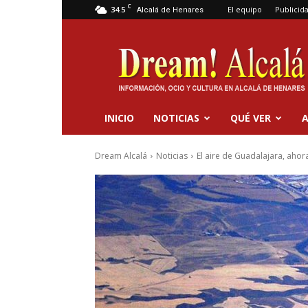
C
34.5
El equipo
Publicid
Alcalá de Henares
Dream
Alcalá
INICIO
NOTICIAS
QUÉ VER
A
Dream Alcalá
Noticias
El aire de Guadalajara, ah