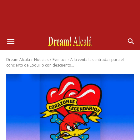
Dream Alcalá
Noticias
Eventos
A la venta las entradas para el
concierto de Loquillo con descuento...