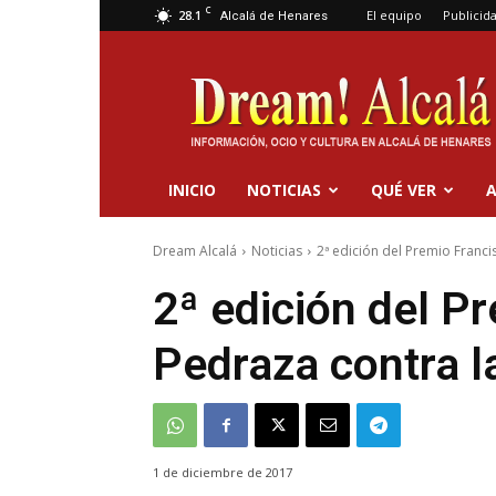
C
28.1
El equipo
Publicid
Alcalá de Henares
Dream
Alcalá
INICIO
NOTICIAS
QUÉ VER
A
Dream Alcalá
Noticias
2ª edición del Premio Franci
2ª edición del P
Pedraza contra l
1 de diciembre de 2017