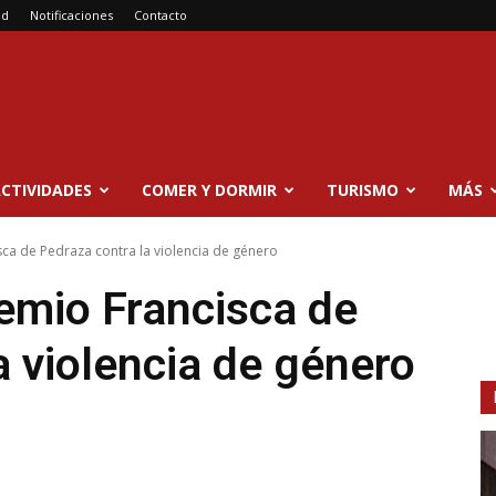
ad
Notificaciones
Contacto
CTIVIDADES
COMER Y DORMIR
TURISMO
MÁS
sca de Pedraza contra la violencia de género
remio Francisca de
a violencia de género