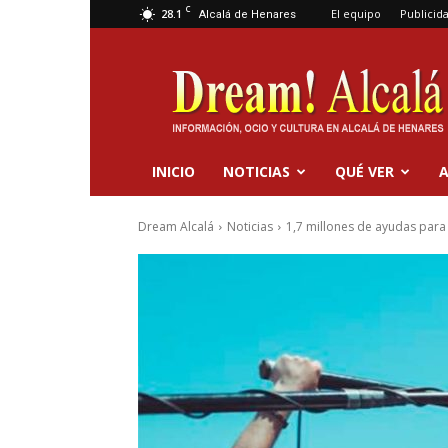
C
28.1
El equipo
Publicid
Alcalá de Henares
Dream
Alcalá
INICIO
NOTICIAS
QUÉ VER
A
Dream Alcalá
Noticias
1,7 millones de ayudas para 