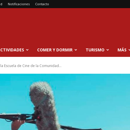
ad
Notificaciones
Contacto
CTIVIDADES
COMER Y DORMIR
TURISMO
MÁS
la Escuela de Cine de la Comunidad...