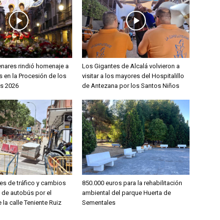
enares rindió homenaje a
Los Gigantes de Alcalá volvieron a
 en la Procesión de los
visitar a los mayores del Hospitalillo
s 2026
de Antezana por los Santos Niños
es de tráfico y cambios
850.000 euros para la rehabilitación
s de autobús por el
ambiental del parque Huerta de
 la calle Teniente Ruiz
Sementales