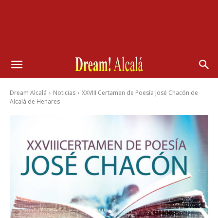
Dream Alcalá
Noticias
XXVIII Certamen de Poesía José Chacón de
Alcalá de Henares