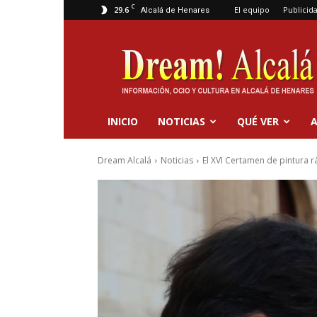
C
29.6
El equipo
Publicid
Alcalá de Henares
Dream
Alcalá
INICIO
NOTICIAS
QUÉ VER
A
Dream Alcalá
Noticias
El XVI Certamen de pintura rá