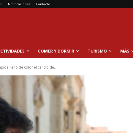
ad
Notificaciones
Contacto
CTIVIDADES
COMER Y DORMIR
TURISMO
MÁS
pida llenó de color el centro de...