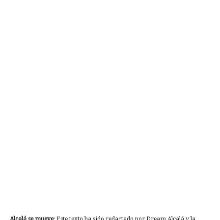
Alcalá se mueve
: Este texto ha sido redactado por Dream Alcalá y la