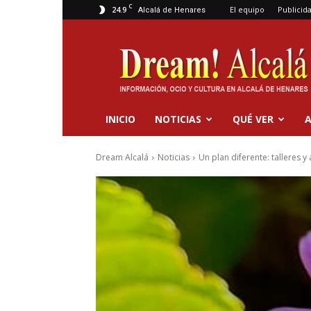
C
24.9
El equipo
Publicid
Alcalá de Henares
Dream
Alcalá
INICIO
NOTICIAS
QUÉ VER
A
Dream Alcalá
Noticias
Un plan diferente: talleres y 