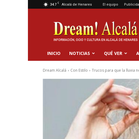
C
34.7
El equipo
Publicid
Alcalá de Henares
Dream
Alcalá
INICIO
NOTICIAS
QUÉ VER
A
Dream Alcalá
Con Estilo
Trucos para que la lluvia 