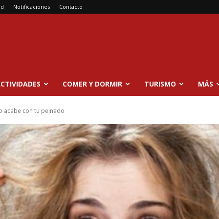
ad
Notificaciones
Contacto
CTIVIDADES
COMER Y DORMIR
TURISMO
MÁS
no acabe con tu peinado