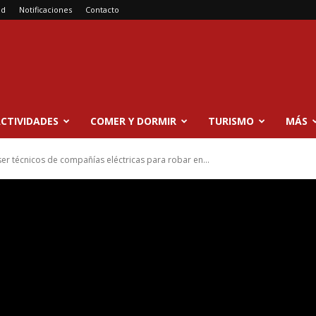
ad
Notificaciones
Contacto
CTIVIDADES
COMER Y DORMIR
TURISMO
MÁS
er técnicos de compañías eléctricas para robar en...