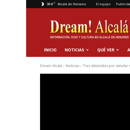
C
30.8
El equipo
Publicid
Alcalá de Henares
Dream
Alcalá
INICIO
NOTICIAS
QUÉ VER
A
Dream Alcalá
Noticias
Tres detenidos por simular s