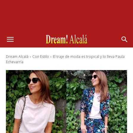
Dream Alcalá
Con Estilo
El traje de moda es tropical y lo lleva Paula
Echevarría