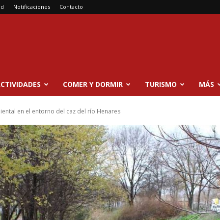
ad
Notificaciones
Contacto
CTIVIDADES
COMER Y DORMIR
TURISMO
MÁS
ental en el entorno del caz del río Henares