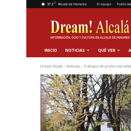
C
37.2
El equipo
Publicid
Alcalá de Henares
Dream
Alcalá
INICIO
NOTICIAS
QUÉ VER
A
Dream Alcalá
Noticias
Trabajos de protección ambi