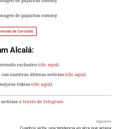
 portada de Con Estilo
am Alcalá:
ntenido exclusivo (
clic aquí
).
 con nuestras últimas noticias (
clic aquí
).
mejores vídeos (
clic aquí
).
 noticias
a través de Telegram
.
Siguiente
Cuadros vichy: una tendencia en alza que arrasa