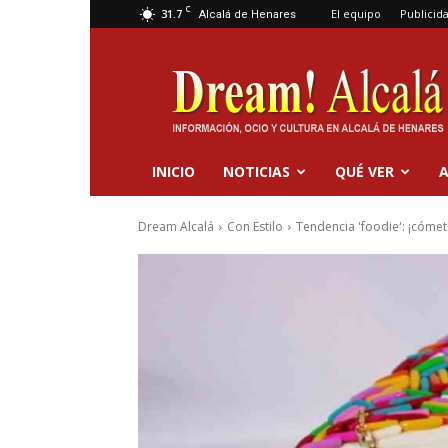
C
31.7
El equipo
Publicid
Alcalá de Henares
Dream
Alcalá
INICIO
NOTICIAS
QUÉ VER
A
Dream Alcalá
Con Estilo
Tendencia 'foodie': ¡cóme