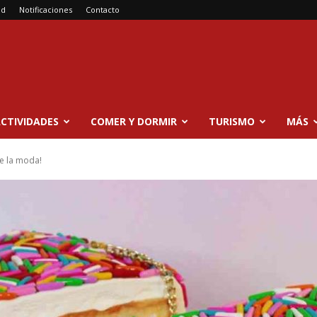
ad
Notificaciones
Contacto
CTIVIDADES
COMER Y DORMIR
TURISMO
MÁS
te la moda!