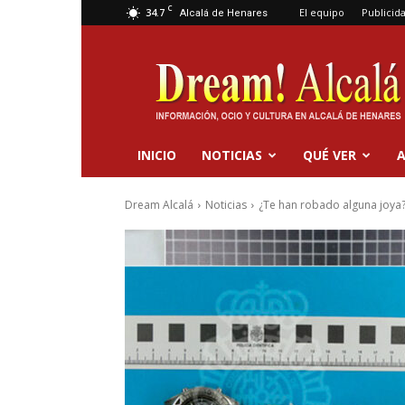
C
34.7
El equipo
Publicid
Alcalá de Henares
Dream
Alcalá
INICIO
NOTICIAS
QUÉ VER
A
Dream Alcalá
Noticias
¿Te han robado alguna joya? E