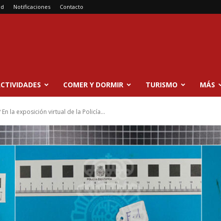
ad
Notificaciones
Contacto
CTIVIDADES
COMER Y DORMIR
TURISMO
MÁS
n la exposición virtual de la Policía...