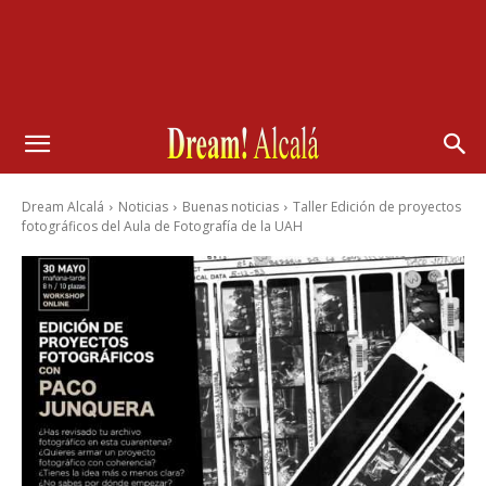
Dream Alcalá
Noticias
Buenas noticias
Taller Edición de proyectos
fotográficos del Aula de Fotografía de la UAH