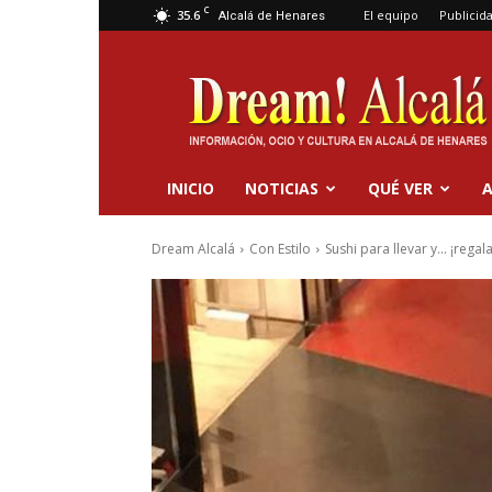
C
35.6
El equipo
Publicid
Alcalá de Henares
Dream
Alcalá
INICIO
NOTICIAS
QUÉ VER
A
Dream Alcalá
Con Estilo
Sushi para llevar y... ¡rega