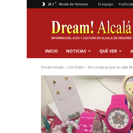
C
26.1
El equipo
Publicid
Alcalá de Henares
Dream
Alcalá
INICIO
NOTICIAS
QUÉ VER
A
Dream Alcalá
Con Estilo
De compras por la calle M