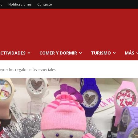
ad
Notificaciones
Contacto
CTIVIDADES
COMER Y DORMIR
TURISMO
MÁS
ayor: los regalos más especiales