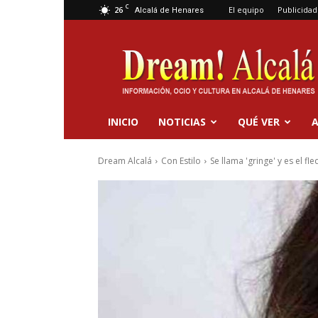
C
26
El equipo
Publicidad
Alcalá de Henares
Dream
Alcalá
INICIO
NOTICIAS
QUÉ VER
A
Dream Alcalá
Con Estilo
Se llama 'gringe' y es el f