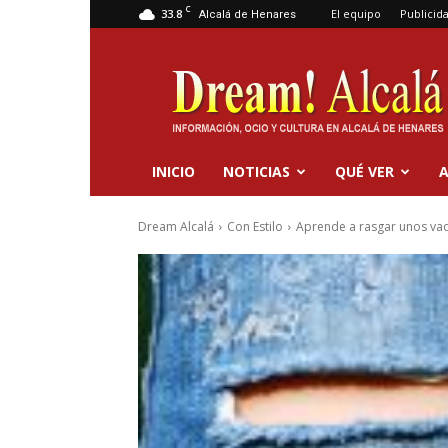
C
33.8
El equipo
Publicid
Alcalá de Henares
Dream
Alcalá
INICIO
NOTICIAS
QUÉ VER
A
Dream Alcalá
Con Estilo
Aprende a rasgar unos va