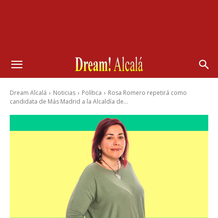
Dream Alcalá
Noticias
Política
Rosa Romero repetirá como
candidata de Más Madrid a la Alcaldía de...