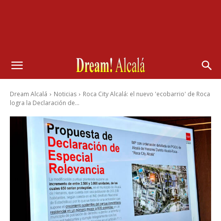
Dream Alcalá
Noticias
Roca City Alcalá: el nuevo 'ecobarrio' de Roca
logra la Declaración de...