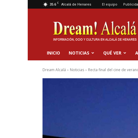
C
35.6
El equipo
Publicid
Alcalá de Henares
Dream
Alcalá
INICIO
NOTICIAS
QUÉ VER
A
Dream Alcalá
Noticias
Recta final del cine de vera