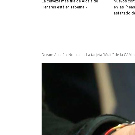
La cerveza más fría de Alcalá de
Nuevos cort
Henares está en Taberna 7
en las línea
asfaltado de