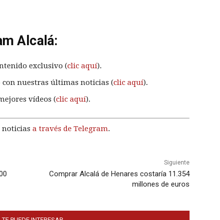
am Alcalá:
ntenido exclusivo (
clic aquí
).
 con nuestras últimas noticias (
clic aquí
).
mejores vídeos (
clic aquí
).
 noticias
a través de Telegram
.
Siguiente
000
Comprar Alcalá de Henares costaría 11.354
millones de euros
 TE PUEDE INTERESAR