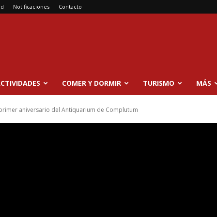
ad
Notificaciones
Contacto
CTIVIDADES
COMER Y DORMIR
TURISMO
MÁS
primer aniversario del Antiquarium de Complutum