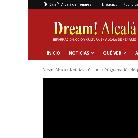
C
27.5
El equipo
Publicid
Alcalá de Henares
Dream
Alcalá
INICIO
NOTICIAS
QUÉ VER
A
Dream Alcalá
Noticias
Cultura
Programación del 