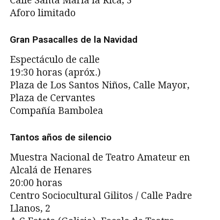
Calle Santa María la Rica, 3
Aforo limitado
La
Ci
Gran Pasacalles de la Navidad
12
Espectáculo de calle
Ce
19:30 horas (apróx.)
Ca
Plaza de Los Santos Niños, Calle Mayor,
Ap
Plaza de Cervantes
‘e
Compañía Bambolea
in
En
Tantos años de silencio
B
Muestra Nacional de Teatro Amateur en
Alcalá de Henares
D
20:00 horas
12
Centro Sociocultural Gilitos / Calle Padre
Te
Llanos, 2
Dá