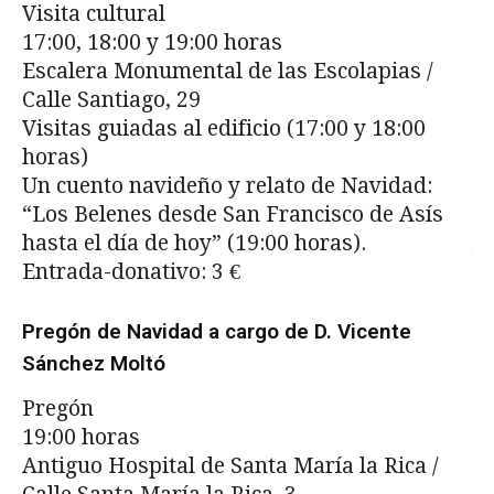
Visita cultural
Ho
17:00, 18:00 y 19:00 horas
De
Escalera Monumental de las Escolapias /
Pr
Calle Santiago, 29
Pr
Visitas guiadas al edificio (17:00 y 18:00
pr
horas)
Ba
Un cuento navideño y relato de Navidad:
Ju
“Los Belenes desde San Francisco de Asís
hasta el día de hoy” (19:00 horas).
Ac
Entrada-donativo: 3 €
pa
M
Pregón de Navidad a cargo de D. Vicente
C
Sánchez Moltó
11
Pregón
Re
19:00 horas
de
Antiguo Hospital de Santa María la Rica /
P