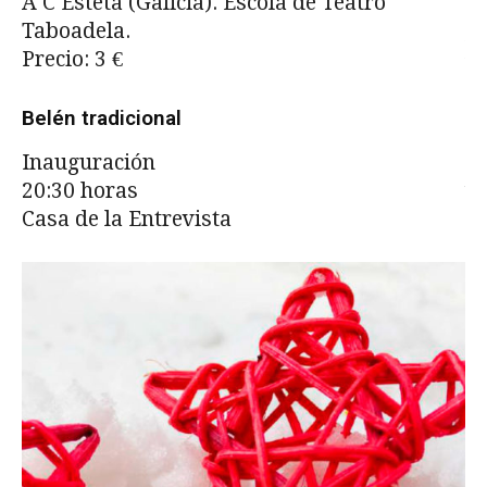
A C Esteta (Galicia). Escola de Teatro
No
Taboadela.
An
Precio: 3 €
w
En
Belén tradicional
Ci
Inauguración
20:30 horas
Vi
Casa de la Entrevista
17
Es
Ca
Vi
ho
Un
ár
ex
En