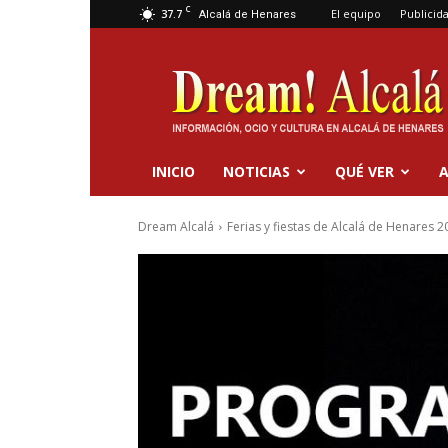
C
37.7
El equipo
Publicid
Alcalá de Henares
Dream
Alcalá
INICIO
NOTICIAS
QUÉ VER
A
Dream Alcalá
Ferias y fiestas de Alcalá de Henares 2