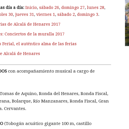
s día a día:
Inicio
,
sábado 26
,
domingo 27
,
lunes 28
,
oles 30
,
jueves 31
,
viernes 1
,
sábado 2
,
domingo 3
.
rias de Alcalá de Henares 2017
s: Conciertos de la muralla 2017
 Ferial, el auténtico alma de las ferias
de Alcalá de Henares
DOS
con acompañamiento musical a cargo de
o Tomas de Aquino, Ronda del Henares, Ronda Fiscal,
rana, Bolarque, Río Manzanares, Ronda Fiscal, Gran
a. Cervantes.
CO
(Tobogán acuático gigante 100 m, castillo