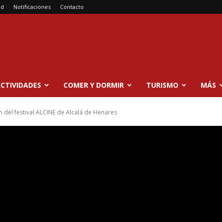
ad
Notificaciones
Contacto
CTIVIDADES
COMER Y DORMIR
TURISMO
MÁS
n del festival ALCINE de Alcalá de Henares