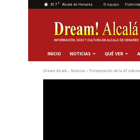
C
31.7
El equipo
Publicid
Alcalá de Henares
Dream
Alcalá
INICIO
NOTICIAS
QUÉ VER
A
Dream Alcalá
Noticias
Presentación de la 47 edició