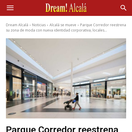
Dream Alcalá
Noticias
Alcalá se mueve
Parque Corredor reestrena
su zona de moda con nueva identidad corporativa, locales...
Parque Corredor reestrena