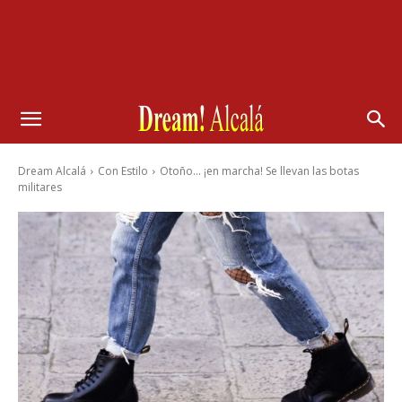
Dream Alcalá
Con Estilo
Otoño... ¡en marcha! Se llevan las botas
militares