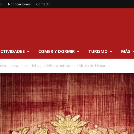
ad
Notificaciones
Contacto
CTIVIDADES
COMER Y DORMIR
TURISMO
MÁS
esto el repostero del siglo XVII encontrado en Alcalá de Henares