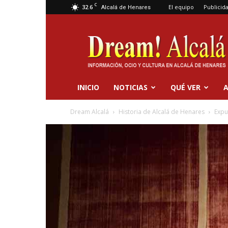
C
32.6
El equipo
Publicid
Alcalá de Henares
Dream
Alcalá
INICIO
NOTICIAS
QUÉ VER
A
Dream Alcalá
Historia de Alcalá de Henares
Expu